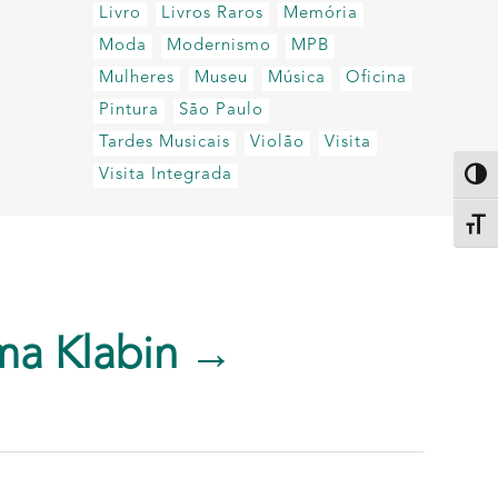
Livro
Livros Raros
Memória
Moda
Modernismo
MPB
Mulheres
Museu
Música
Oficina
Pintura
São Paulo
Tardes Musicais
Violão
Visita
Visita Integrada
Altern
Alter
ma Klabin →