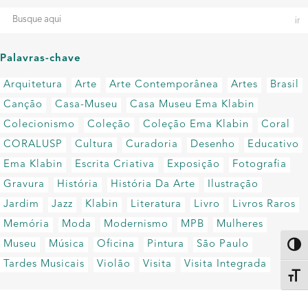
Palavras-chave
Arquitetura
Arte
Arte Contemporânea
Artes
Brasil
Canção
Casa-Museu
Casa Museu Ema Klabin
Colecionismo
Coleção
Coleção Ema Klabin
Coral
CORALUSP
Cultura
Curadoria
Desenho
Educativo
Ema Klabin
Escrita Criativa
Exposição
Fotografia
Gravura
História
História Da Arte
Ilustração
Jardim
Jazz
Klabin
Literatura
Livro
Livros Raros
Memória
Moda
Modernismo
MPB
Mulheres
Museu
Música
Oficina
Pintura
São Paulo
Altern
Tardes Musicais
Violão
Visita
Visita Integrada
Alter