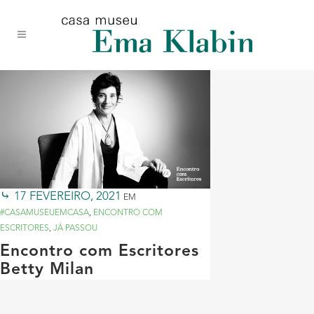
Acessar
Acessar
Mapa
o
a
do
conteúdo
navegação
site
17 FEVEREIRO, 2021
EM
#CASAMUSEUEMCASA
,
ENCONTRO COM
ESCRITORES
,
JÁ PASSOU
Encontro com Escritores
Betty Milan