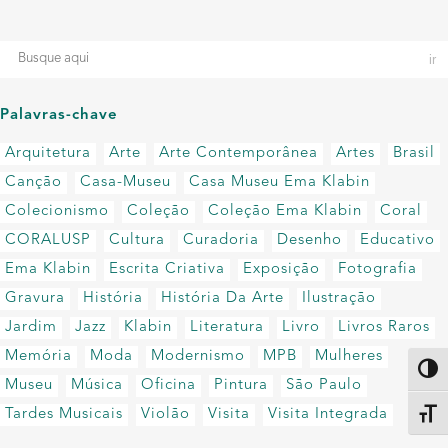
Palavras-chave
Arquitetura
Arte
Arte Contemporânea
Artes
Brasil
Canção
Casa-Museu
Casa Museu Ema Klabin
Colecionismo
Coleção
Coleção Ema Klabin
Coral
CORALUSP
Cultura
Curadoria
Desenho
Educativo
Ema Klabin
Escrita Criativa
Exposição
Fotografia
Gravura
História
História Da Arte
Ilustração
Jardim
Jazz
Klabin
Literatura
Livro
Livros Raros
Memória
Moda
Modernismo
MPB
Mulheres
Altern
Museu
Música
Oficina
Pintura
São Paulo
Tardes Musicais
Violão
Visita
Visita Integrada
Alter