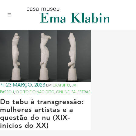
Acessar
Acessar
Mapa
o
a
do
conteúdo
navegação
site
23 MARÇO, 2023
EM
GRATUITO
,
JÁ
PASSOU
,
O DITO E O NÃO DITO
,
ONLINE
,
PALESTRAS
Do tabu à transgressão:
mulheres artistas e a
questão do nu (XIX-
inícios do XX)