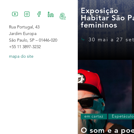
Exposição
Habitar São Pa
femininos
Rua Portugal, 43
Jardim Europa
30 mai a 27 se
São Paulo, SP – 01446-020
+55 11 3897-3232
mapa do site
em cartaz
Espetáculo
O som e a poe