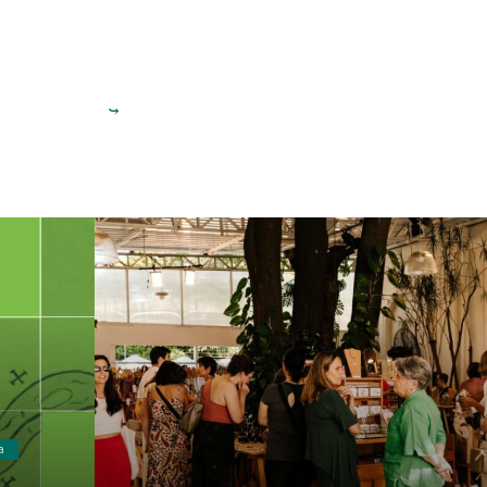
Jardim Imaginário 2026
SANS, SOUCI.
, de Ana
Dias Batista
dom, 26 jul, 2, 9 e 16 ago, das
11:00 às 17:00
a