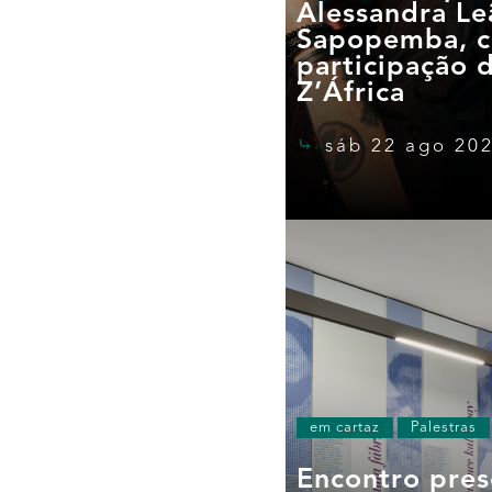
Alessandra Le
Sapopemba, 
participação 
Z’África
sáb 22 ago 202
em cartaz
Palestras
Encontro pres