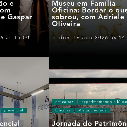
ão e
Museu em Família
com
Oficina: Bordar o qu
de Gaspar
sobrou, com Adriele
Oliveira
6 às 15:00
dom 16 ago 2026 às 14
em cartaz
Experimentando o Mus
presencial
Oficinas
Visita mediada
encial
Jornada do Patrimôn