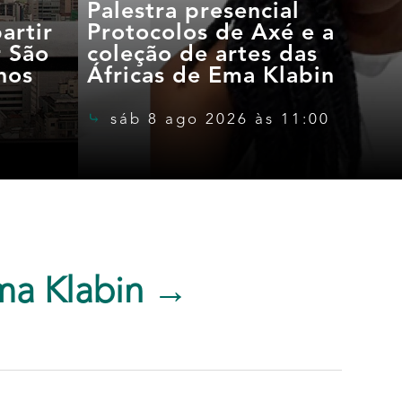
Palestra presencial
artir
Protocolos de Axé e a
r São
coleção de artes das
nos
Áfricas de Ema Klabin
sáb 8 ago 2026 às 11:00
ma Klabin →