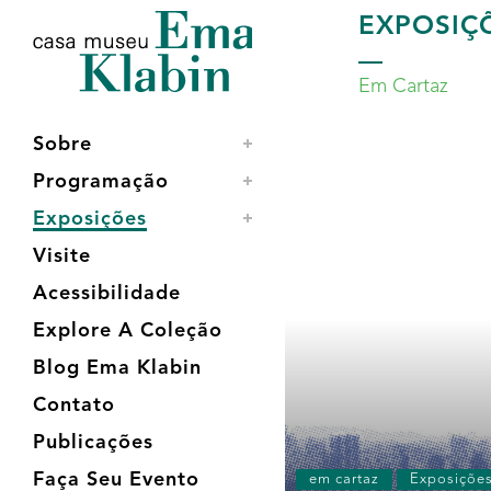
Acessar
Acessar
Mapa
EXPOSIÇ
o
a
do
conteúdo
navegação
site
Em Cartaz
Sobre
Programação
Exposições
Visite
Acessibilidade
Explore A Coleção
Blog Ema Klabin
Contato
Publicações
Faça Seu Evento
em cartaz
Exposiçõe