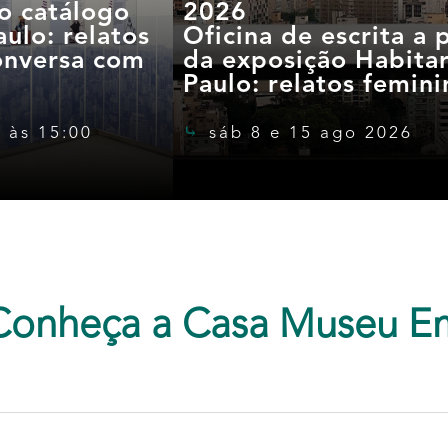
o catálogo
2026
ulo: relatos
Oficina de escrita a p
onversa com
da exposição Habita
Paulo: relatos femini
 às 15:00
sáb 8 e 15 ago 2026
Conheça a Casa Museu E