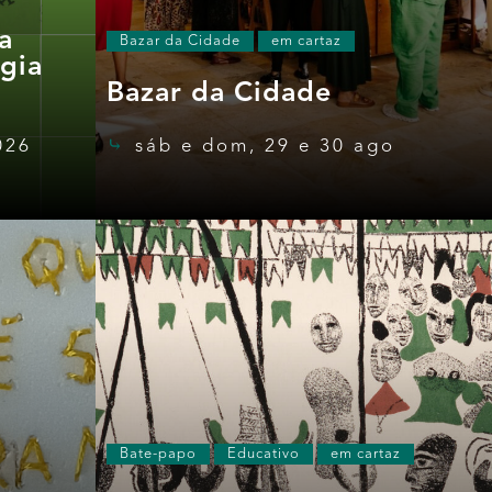
a
Bazar da Cidade
em cartaz
ogia
Bazar da Cidade
026
sáb e dom, 29 e 30 ago
Bate-papo
Educativo
em cartaz