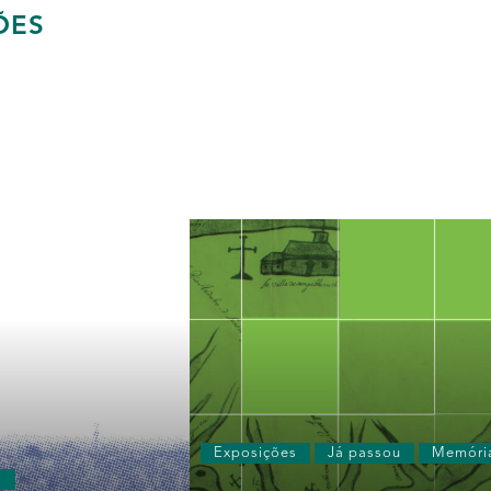
ÕES
Exposições
Já passou
Memóri
s