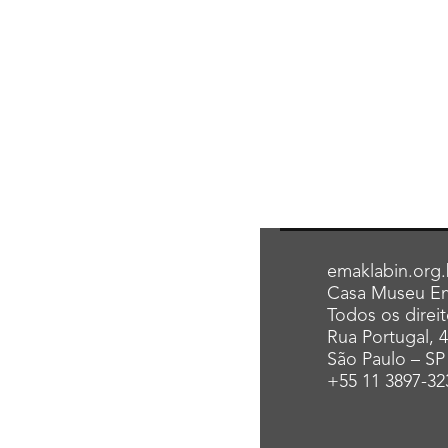
emaklabin.org.
Casa Museu Em
Todos os direi
Rua Portugal, 
São Paulo – SP
+55 11 3897-32