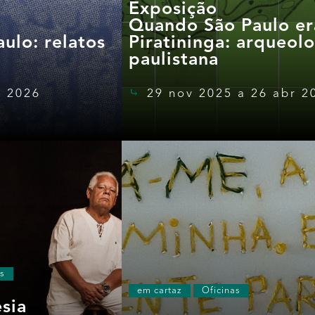
Exposição
Quando São Paulo er
ulo: relatos
Piratininga: arqueol
paulistana
t 2026
29 nov 2025 a 26 abr 2
s
em cartaz
Oficinas
sia