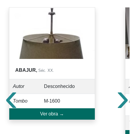
ABAJUR,
Séc. XX.
‹
›
Autor
Desconhecido
Au
Tombo
M-1600
M
Ver obra →
T