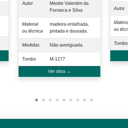
Autor
Mestre Valentim da
Autor
Fonseca e Silva
Materia
Material
madeira entalhada,
ou téc
ou técnica
pintada e dourada.
Tombo
Medidas
Não averiguada.
Tombo
M-1277
Ver obra →