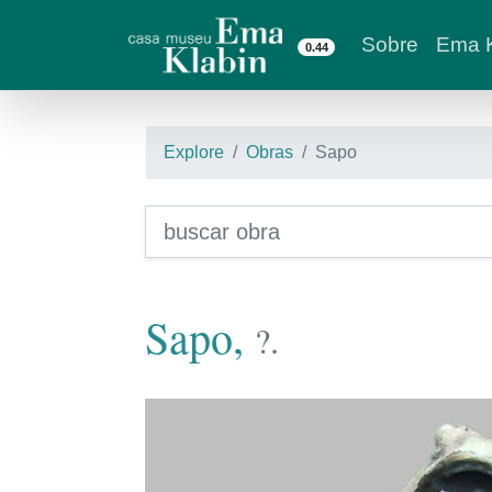
Sobre
Ema K
0.44
Explore
Obras
Sapo
Sapo,
?.