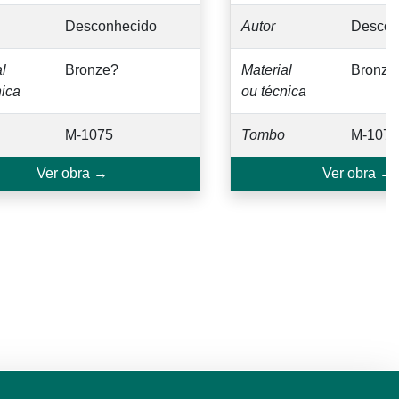
Desconhecido
Autor
Descon
l
Bronze?
Material
Bronze
nica
ou técnica
M-1075
Tombo
M-1076
Ver obra →
Ver obra →