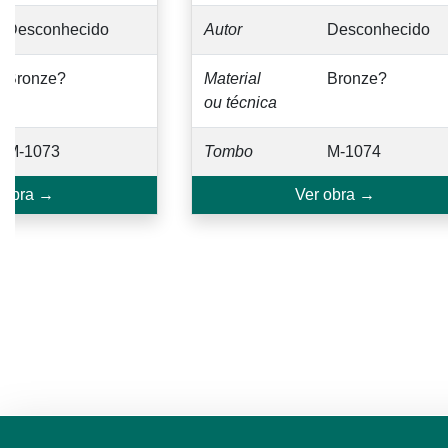
Desconhecido
Autor
Desconhecido
Bronze?
Material
Bronze?
ou técnica
M-1073
Tombo
M-1074
 obra →
Ver obra →