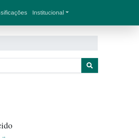
sificações
Institucional
cido
r →