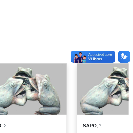
o
O,
SAPO,
?.
?.