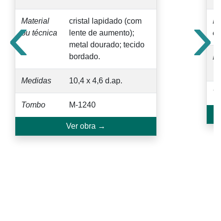
‹
›
Material
cristal lapidado (com
Ma
ou técnica
lente de aumento);
ou
metal dourado; tecido
bordado.
M
Medidas
10,4 x 4,6 d.ap.
T
Tombo
M-1240
Ver obra →