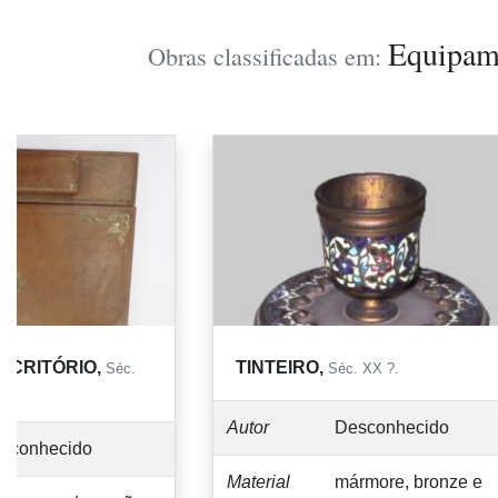
Equipam
Obras classificadas em:
SCRITÓRIO,
TINTEIRO,
Séc.
Séc. XX ?.
Autor
Desconhecido
sconhecido
Material
mármore, bronze e