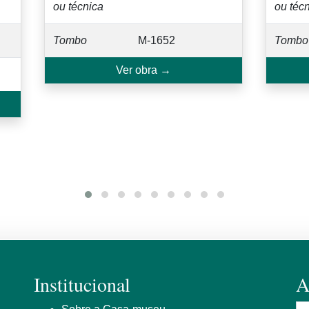
ou técnica
ou téc
Tombo
M-1652
Tombo
Ver obra →
Institucional
A
N