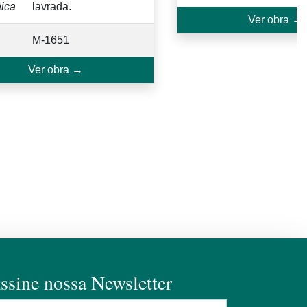
nica
lavrada.
Ver obra →
M-1651
Ver obra →
ssine nossa Newsletter
ome