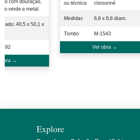
uro com douração,
ou técnica
cloisonné
cido verde e metal.
Medidas
6,6 x 8,6 diam.
chado: 40,5 x 50,1 x
5
Tombo
M-1543
1592
Ver obra →
 obra →
Explore