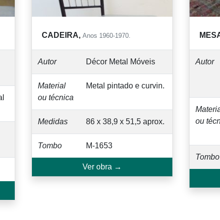
CADEIRA,
MESA,
Anos 1960-1970.
Autor
Décor Metal Móveis
Autor
Material
Metal pintado e curvin.
ou técnica
Material
ou técnic
Medidas
86 x 38,9 x 51,5 aprox.
Tombo
M-1653
Tombo
Ver obra →