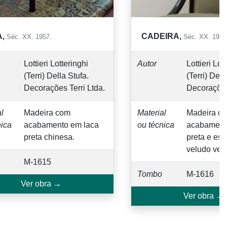
CADEIRA,
Séc. XX. 1957.
Séc. XX. 1957 (?)
Lottieri Lotteringhi
Autor
Lottieri Lotter
(Terri) Della Stufa.
(Terri) Della S
Decorações Terri Ltda.
Decorações Te
Madeira com
Material
Madeira com
a
acabamento em laca
ou técnica
acabamento 
preta chinesa.
preta e estof
veludo verde.
M-1615
Tombo
M-1616
Ver obra →
Ver obra →