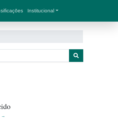
sificações
Institucional
cido
r →