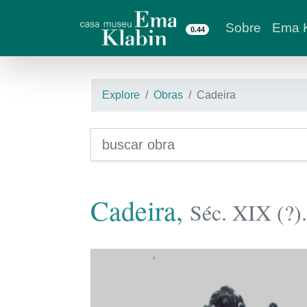
Sobre
Ema K
0.44
Explore
Obras
Cadeira
Cadeira,
Séc. XIX (?).