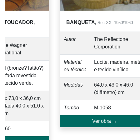
 TOUCADOR,
BANQUETA,
Sec XX. 1950/1960.
Autor
The Reflectone
le Wagner
Corporation
national
Material
Lucite, madeira, metal
l (bronze? latão?)
ou técnica
e tecido vinílico.
fada revestida
tecido verde.
Medidas
64,0 x 43,0 x 46,0
(diâmetro) cm
x 73,0 x 36,0 cm
fada 40,0 x 51,0 x
Tombo
M-1058
cm
Ver obra →
60