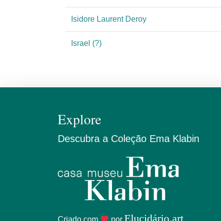
Isidore Laurent Deroy
Israel (?)
Explore
Descubra a Coleção Ema Klabin
Elucidário.art
Criado com
por