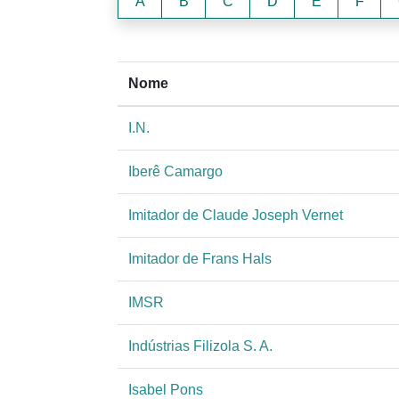
A
B
C
D
E
F
Nome
I.N.
Iberê Camargo
Imitador de Claude Joseph Vernet
Imitador de Frans Hals
IMSR
Indústrias Filizola S. A.
Isabel Pons