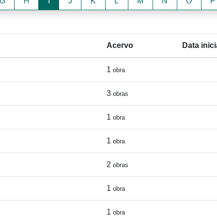
G
H
I
J
K
L
M
N
O
P
Acervo
Data inici
1
obra
3
obras
1
obra
1
obra
2
obras
1
obra
1
obra