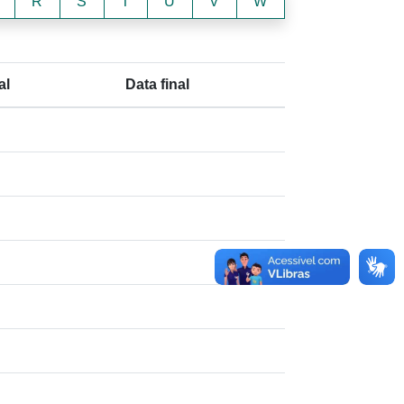
R
S
T
U
V
W
al
Data final