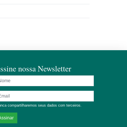
ssine nossa Newsletter
ome
dereço de e-mail
nca compartilharemos seus dados com terceiros.
Assinar