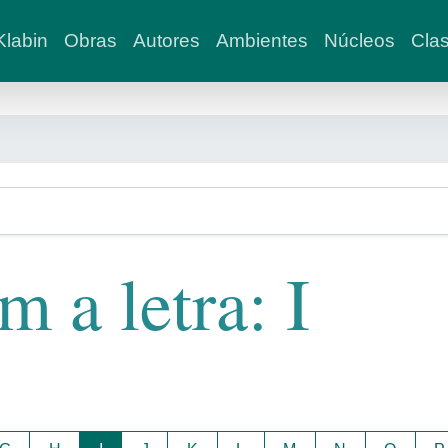
labin
Obras
Autores
Ambientes
Núcleos
Clas
 a letra: I