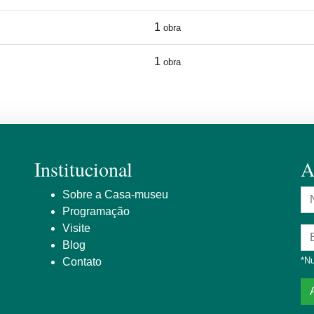
1
obra
1
obra
Institucional
A
N
Sobre a Casa-museu
Programação
Visite
En
Blog
*Nu
Contato