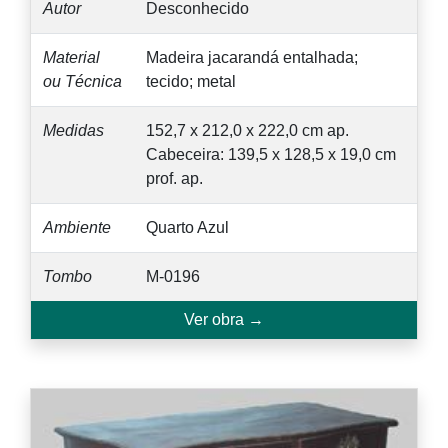
Autor
Desconhecido
Material
Madeira jacarandá entalhada;
ou Técnica
tecido; metal
Medidas
152,7 x 212,0 x 222,0 cm ap.
Cabeceira: 139,5 x 128,5 x 19,0 cm
prof. ap.
Ambiente
Quarto Azul
Tombo
M-0196
Ver obra →