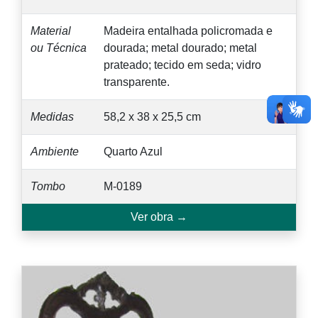
Material
Madeira entalhada policromada e
ou Técnica
dourada; metal dourado; metal
prateado; tecido em seda; vidro
transparente.
Medidas
58,2 x 38 x 25,5 cm
Ambiente
Quarto Azul
Tombo
M-0189
Ver obra →