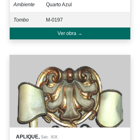
Ambiente
Quarto Azul
Tombo
M-0197
Ver obra →
APLIQUE,
Séc. XIX.