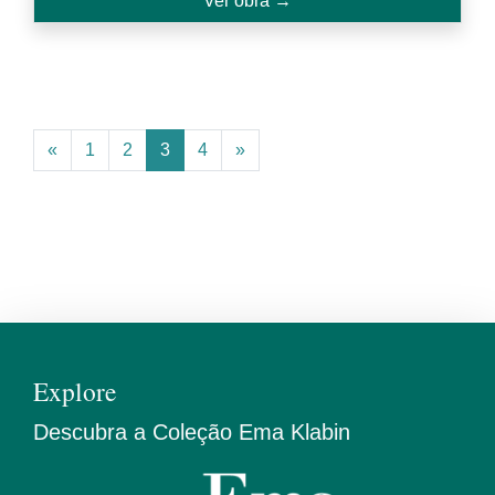
Ver obra →
«
1
2
3
4
»
Explore
Descubra a Coleção Ema Klabin