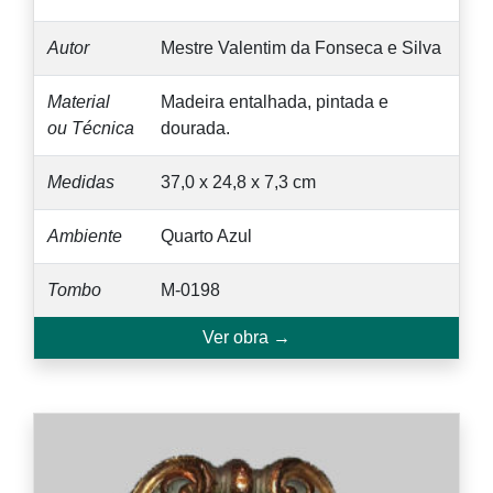
Autor
Mestre Valentim da Fonseca e Silva
Material
Madeira entalhada, pintada e
ou Técnica
dourada.
Medidas
37,0 x 24,8 x 7,3 cm
Ambiente
Quarto Azul
Tombo
M-0198
Ver obra →