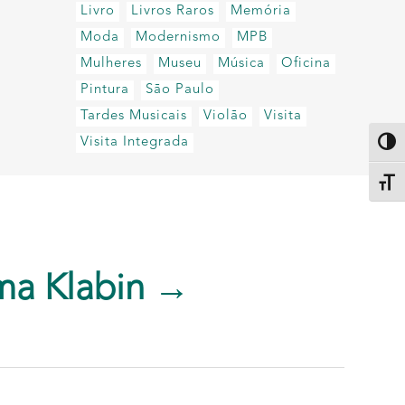
Livro
Livros Raros
Memória
Moda
Modernismo
MPB
Mulheres
Museu
Música
Oficina
Pintura
São Paulo
Tardes Musicais
Violão
Visita
Visita Integrada
Altern
Alter
ma Klabin →