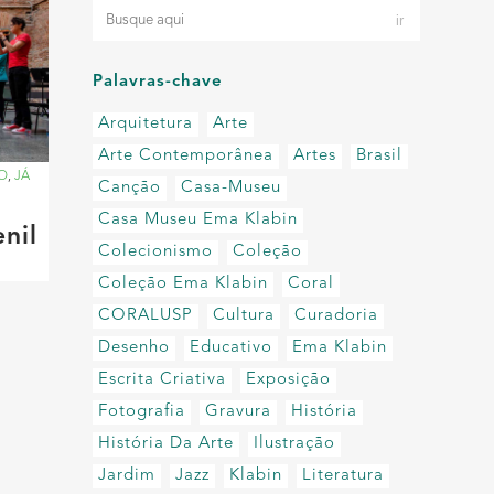
Palavras-chave
Arquitetura
Arte
Arte Contemporânea
Artes
Brasil
O
,
JÁ
Canção
Casa-Museu
Casa Museu Ema Klabin
nil
Colecionismo
Coleção
Coleção Ema Klabin
Coral
CORALUSP
Cultura
Curadoria
Desenho
Educativo
Ema Klabin
Escrita Criativa
Exposição
Fotografia
Gravura
História
História Da Arte
Ilustração
Jardim
Jazz
Klabin
Literatura