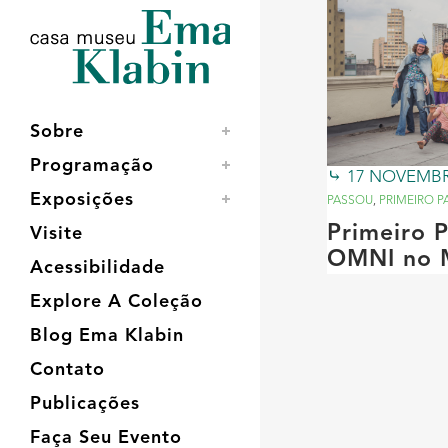
Acessar
Acessar
Mapa
o
a
do
conteúdo
navegação
site
Sobre
Programação
17 NOVEMBR
Exposições
PASSOU
,
PRIMEIRO P
Primeiro P
Visite
OMNI no 
Acessibilidade
Explore A Coleção
Blog Ema Klabin
Contato
Publicações
Faça Seu Evento