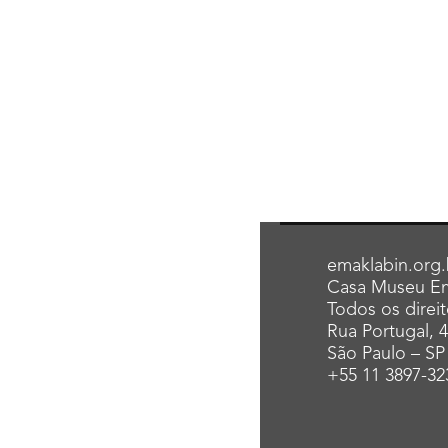
emaklabin.org.
Casa Museu Em
Todos os direi
Rua Portugal, 
São Paulo – SP
+55 11 3897-32