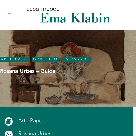
Acessar
Acessar
Mapa
o
a
do
conteúdo
navegação
site
ARTE-PAPO
,
GRATUITO
,
JÁ PASSOU
Rosana Urbes – Guida
Arte Papo
Rosana Urbes