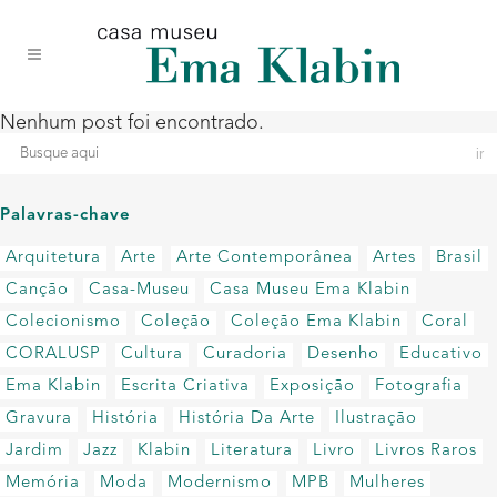
Acessar
Acessar
Mapa
o
a
do
conteúdo
navegação
site
Nenhum post foi encontrado.
Palavras-chave
Arquitetura
Arte
Arte Contemporânea
Artes
Brasil
Canção
Casa-Museu
Casa Museu Ema Klabin
Colecionismo
Coleção
Coleção Ema Klabin
Coral
CORALUSP
Cultura
Curadoria
Desenho
Educativo
Ema Klabin
Escrita Criativa
Exposição
Fotografia
Gravura
História
História Da Arte
Ilustração
Jardim
Jazz
Klabin
Literatura
Livro
Livros Raros
Memória
Moda
Modernismo
MPB
Mulheres