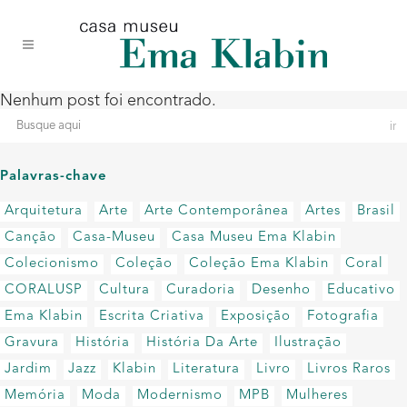
Acessar
Acessar
Mapa
o
a
do
conteúdo
navegação
site
Nenhum post foi encontrado.
Palavras-chave
Arquitetura
Arte
Arte Contemporânea
Artes
Brasil
Canção
Casa-Museu
Casa Museu Ema Klabin
Colecionismo
Coleção
Coleção Ema Klabin
Coral
CORALUSP
Cultura
Curadoria
Desenho
Educativo
Ema Klabin
Escrita Criativa
Exposição
Fotografia
Gravura
História
História Da Arte
Ilustração
Jardim
Jazz
Klabin
Literatura
Livro
Livros Raros
Memória
Moda
Modernismo
MPB
Mulheres