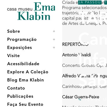
Acessar
Acessar
Mapa
Criada em 2010, a Came
JÁ PASSOU
,
o
a
do
Programa selecionados 
conteúdo
navegação
site
trajetória do violão b
TAR
capital paulista em div
de Artes da Unesp e Pra
Sobre
Cam
Programação
REPERTÓRIO
Exposições
Inf
Antonio Vivaldi
Visite
Acessibilidade
Concerto Grosso Op. 3 N
Explore A Coleção
Sáb
Alfredo Vianna “Pixing
Blog Ema Klabin
Carinhoso (arranjo: Ger
Contato
Publicações
César Guerra-Peixe
TER 24 M
Faça Seu Evento