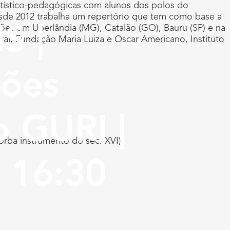
artístico-pedagógicas com alunos dos polos do
sde 2012 trabalha um repertório que tem como base a
ções em Uberlândia (MG), Catalão (GO), Bauru (SP) e na
S |
ural, Fundação Maria Luiza e Oscar Americano, Instituto
lões
o GURI |
orba instrumento do séc. XVI)
 16:30