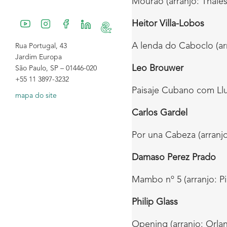
Mourão (arranjo: Thale
Heitor Villa-Lobos
A lenda do Caboclo (ar
Rua Portugal, 43
Jardim Europa
Leo Brouwer
São Paulo, SP – 01446-020
+55 11 3897-3232
Paisaje Cubano com Llu
mapa do site
Carlos Gardel
Por una Cabeza (arranjo:
Damaso Perez Prado
Mambo nº 5 (arranjo: Pi
Philip Glass
Opening (arranjo: Orla