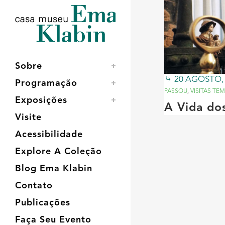
Acessar
Acessar
Mapa
o
a
do
conteúdo
navegação
site
Sobre
20 AGOSTO,
Programação
PASSOU
,
VISITAS TE
Exposições
A Vida do
Visite
Acessibilidade
Explore A Coleção
Blog Ema Klabin
Contato
Publicações
Faça Seu Evento