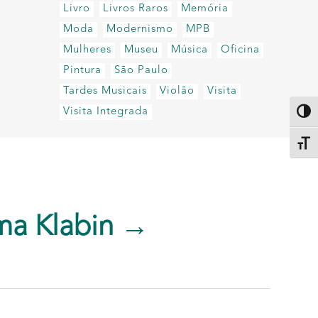
Livro
Livros Raros
Memória
Moda
Modernismo
MPB
Mulheres
Museu
Música
Oficina
Pintura
São Paulo
Tardes Musicais
Violão
Visita
Visita Integrada
Altern
Alter
ma Klabin →