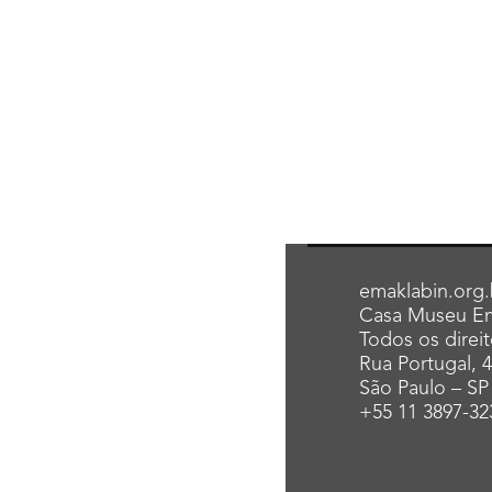
emaklabin.org.
Casa Museu Em
Todos os direi
Rua Portugal, 
São Paulo – SP
+55 11 3897-32