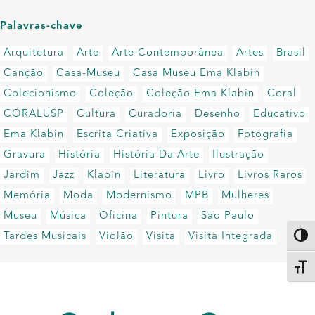
Palavras-chave
Arquitetura
Arte
Arte Contemporânea
Artes
Brasil
Canção
Casa-Museu
Casa Museu Ema Klabin
Colecionismo
Coleção
Coleção Ema Klabin
Coral
CORALUSP
Cultura
Curadoria
Desenho
Educativo
Ema Klabin
Escrita Criativa
Exposição
Fotografia
Gravura
História
História Da Arte
Ilustração
Jardim
Jazz
Klabin
Literatura
Livro
Livros Raros
Memória
Moda
Modernismo
MPB
Mulheres
Museu
Música
Oficina
Pintura
São Paulo
Tardes Musicais
Violão
Visita
Visita Integrada
Altern
Alter