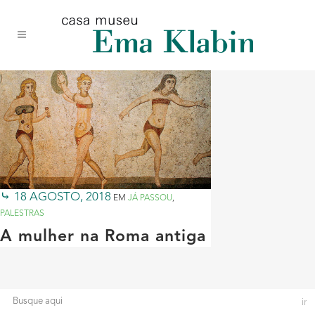
Acessar
Acessar
Mapa
o
a
do
conteúdo
navegação
site
18 AGOSTO, 2018
EM
JÁ PASSOU
,
PALESTRAS
A mulher na Roma antiga