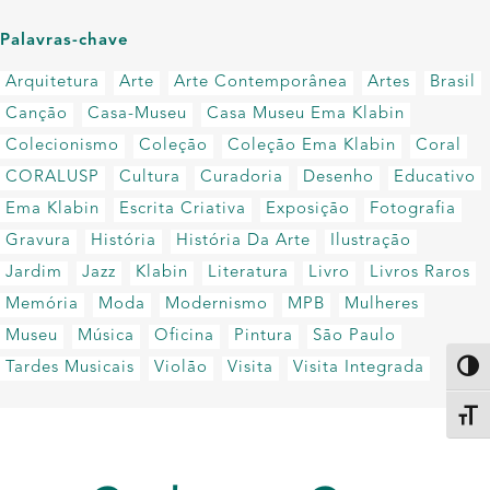
Palavras-chave
Arquitetura
Arte
Arte Contemporânea
Artes
Brasil
Canção
Casa-Museu
Casa Museu Ema Klabin
Colecionismo
Coleção
Coleção Ema Klabin
Coral
CORALUSP
Cultura
Curadoria
Desenho
Educativo
Ema Klabin
Escrita Criativa
Exposição
Fotografia
Gravura
História
História Da Arte
Ilustração
Jardim
Jazz
Klabin
Literatura
Livro
Livros Raros
Memória
Moda
Modernismo
MPB
Mulheres
Museu
Música
Oficina
Pintura
São Paulo
Tardes Musicais
Violão
Visita
Visita Integrada
Altern
Alter