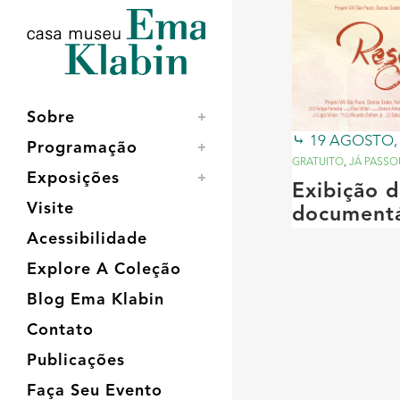
Acessar
Acessar
Mapa
o
a
do
conteúdo
navegação
site
Sobre
19 AGOSTO,
Programação
GRATUITO
,
JÁ PASSO
Exposições
Exibição 
Visite
documentá
Acessibilidade
Explore A Coleção
Blog Ema Klabin
Contato
Publicações
Faça Seu Evento