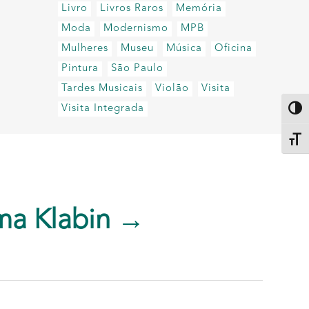
Livro
Livros Raros
Memória
Moda
Modernismo
MPB
Mulheres
Museu
Música
Oficina
Pintura
São Paulo
Tardes Musicais
Violão
Visita
Visita Integrada
Altern
Alter
ma Klabin →