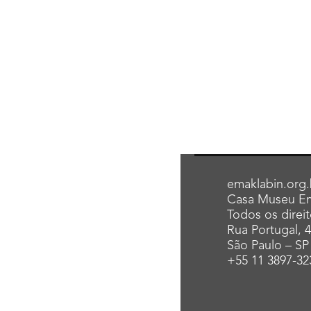
emaklabin.org.
Casa Museu Em
Todos os direi
Rua Portugal, 
São Paulo – SP
+55 11 3897-32