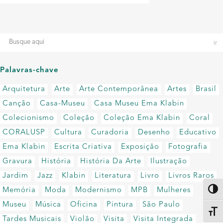
Palavras-chave
Arquitetura
Arte
Arte Contemporânea
Artes
Brasil
Canção
Casa-Museu
Casa Museu Ema Klabin
Colecionismo
Coleção
Coleção Ema Klabin
Coral
CORALUSP
Cultura
Curadoria
Desenho
Educativo
Ema Klabin
Escrita Criativa
Exposição
Fotografia
Gravura
História
História Da Arte
Ilustração
Jardim
Jazz
Klabin
Literatura
Livro
Livros Raros
Memória
Moda
Modernismo
MPB
Mulheres
Altern
Museu
Música
Oficina
Pintura
São Paulo
Alter
Tardes Musicais
Violão
Visita
Visita Integrada