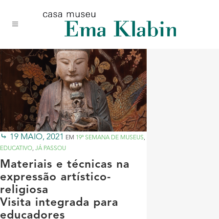
Acessar
Acessar
Mapa
o
a
do
conteúdo
navegação
site
19 MAIO, 2021
EM
19ª SEMANA DE MUSEUS
,
EDUCATIVO
,
JÁ PASSOU
Materiais e técnicas na
expressão artístico-
religiosa
Visita integrada para
educadores