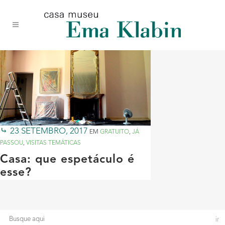
Acessar
Acessar
Mapa
o
a
do
conteúdo
navegação
site
23 SETEMBRO, 2017
EM
GRATUITO
,
JÁ
PASSOU
,
VISITAS TEMÁTICAS
Casa: que espetáculo é
esse?