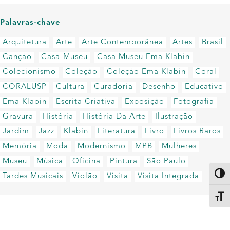
Palavras-chave
Arquitetura
Arte
Arte Contemporânea
Artes
Brasil
Canção
Casa-Museu
Casa Museu Ema Klabin
Colecionismo
Coleção
Coleção Ema Klabin
Coral
CORALUSP
Cultura
Curadoria
Desenho
Educativo
Ema Klabin
Escrita Criativa
Exposição
Fotografia
Gravura
História
História Da Arte
Ilustração
Jardim
Jazz
Klabin
Literatura
Livro
Livros Raros
Memória
Moda
Modernismo
MPB
Mulheres
Museu
Música
Oficina
Pintura
São Paulo
Altern
Tardes Musicais
Violão
Visita
Visita Integrada
Alter