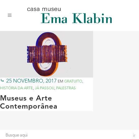
Acessar
Acessar
Mapa
o
a
do
conteúdo
navegação
site
25 NOVEMBRO, 2017
EM
GRATUITO
,
HISTÓRIA DA ARTE
,
JÁ PASSOU
,
PALESTRAS
Museus e Arte
Contemporânea