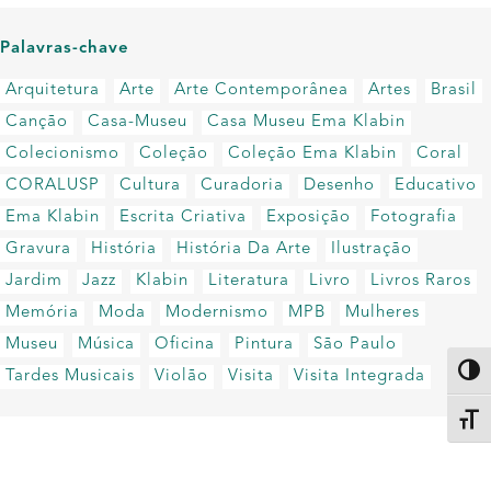
Palavras-chave
Arquitetura
Arte
Arte Contemporânea
Artes
Brasil
Canção
Casa-Museu
Casa Museu Ema Klabin
Colecionismo
Coleção
Coleção Ema Klabin
Coral
CORALUSP
Cultura
Curadoria
Desenho
Educativo
Ema Klabin
Escrita Criativa
Exposição
Fotografia
Gravura
História
História Da Arte
Ilustração
Jardim
Jazz
Klabin
Literatura
Livro
Livros Raros
Memória
Moda
Modernismo
MPB
Mulheres
Museu
Música
Oficina
Pintura
São Paulo
Altern
Tardes Musicais
Violão
Visita
Visita Integrada
Alter