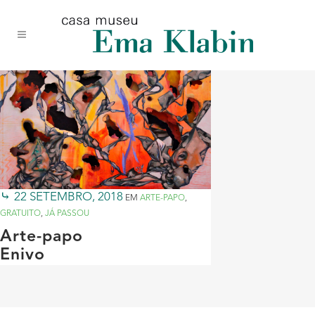
Acessar
Acessar
Mapa
o
a
do
conteúdo
navegação
site
22 SETEMBRO, 2018
EM
ARTE-PAPO
,
GRATUITO
,
JÁ PASSOU
Arte-papo
Enivo