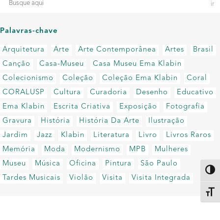
Palavras-chave
Arquitetura
Arte
Arte Contemporânea
Artes
Brasil
Canção
Casa-Museu
Casa Museu Ema Klabin
Colecionismo
Coleção
Coleção Ema Klabin
Coral
CORALUSP
Cultura
Curadoria
Desenho
Educativo
Ema Klabin
Escrita Criativa
Exposição
Fotografia
Gravura
História
História Da Arte
Ilustração
Jardim
Jazz
Klabin
Literatura
Livro
Livros Raros
Memória
Moda
Modernismo
MPB
Mulheres
Museu
Música
Oficina
Pintura
São Paulo
Altern
Tardes Musicais
Violão
Visita
Visita Integrada
Alter