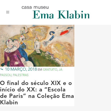
Acessar
Acessar
Mapa
o
a
do
conteúdo
navegação
site
10 MARÇO, 2018
EM
GRATUITO
,
JÁ
PASSOU
,
PALESTRAS
O final do século XIX e o
início do XX: a “Escola
de Paris” na Coleção Ema
Klabin