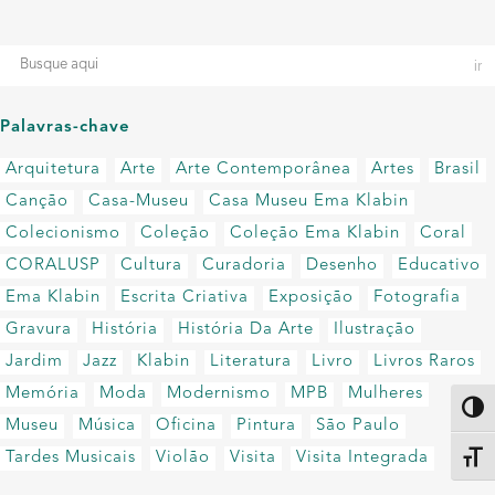
Palavras-chave
Arquitetura
Arte
Arte Contemporânea
Artes
Brasil
Canção
Casa-Museu
Casa Museu Ema Klabin
Colecionismo
Coleção
Coleção Ema Klabin
Coral
CORALUSP
Cultura
Curadoria
Desenho
Educativo
Ema Klabin
Escrita Criativa
Exposição
Fotografia
Gravura
História
História Da Arte
Ilustração
Jardim
Jazz
Klabin
Literatura
Livro
Livros Raros
Memória
Moda
Modernismo
MPB
Mulheres
Altern
Museu
Música
Oficina
Pintura
São Paulo
Tardes Musicais
Violão
Visita
Visita Integrada
Alter