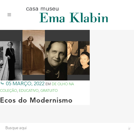
Acessar
Acessar
Mapa
o
a
do
conteúdo
navegação
site
05 MARÇO, 2022
EM
DE OLHO NA
COLEÇÃO
,
EDUCATIVO
,
GRATUITO
Ecos do Modernismo