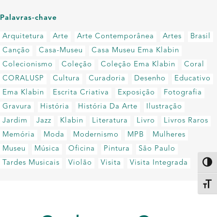
Palavras-chave
Arquitetura
Arte
Arte Contemporânea
Artes
Brasil
Canção
Casa-Museu
Casa Museu Ema Klabin
Colecionismo
Coleção
Coleção Ema Klabin
Coral
CORALUSP
Cultura
Curadoria
Desenho
Educativo
Ema Klabin
Escrita Criativa
Exposição
Fotografia
Gravura
História
História Da Arte
Ilustração
Jardim
Jazz
Klabin
Literatura
Livro
Livros Raros
Memória
Moda
Modernismo
MPB
Mulheres
Museu
Música
Oficina
Pintura
São Paulo
Tardes Musicais
Violão
Visita
Visita Integrada
Altern
Alter