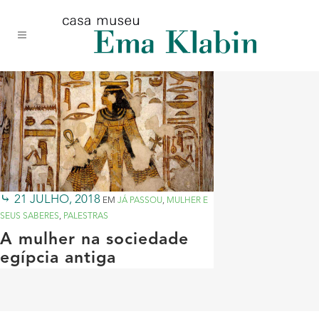
Acessar
Acessar
Mapa
o
a
do
conteúdo
navegação
site
21 JULHO, 2018
EM
JÁ PASSOU
,
MULHER E
SEUS SABERES
,
PALESTRAS
A mulher na sociedade
egípcia antiga