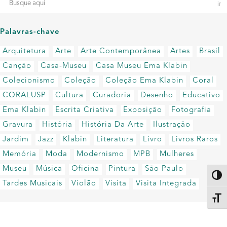
Palavras-chave
Arquitetura
Arte
Arte Contemporânea
Artes
Brasil
Canção
Casa-Museu
Casa Museu Ema Klabin
Colecionismo
Coleção
Coleção Ema Klabin
Coral
CORALUSP
Cultura
Curadoria
Desenho
Educativo
Ema Klabin
Escrita Criativa
Exposição
Fotografia
Gravura
História
História Da Arte
Ilustração
Jardim
Jazz
Klabin
Literatura
Livro
Livros Raros
Memória
Moda
Modernismo
MPB
Mulheres
Museu
Música
Oficina
Pintura
São Paulo
Altern
Tardes Musicais
Violão
Visita
Visita Integrada
Alter