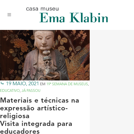
Acessar
Acessar
Mapa
o
a
do
conteúdo
navegação
site
19 MAIO, 2021
EM
19ª SEMANA DE MUSEUS
,
EDUCATIVO
,
JÁ PASSOU
Materiais e técnicas na
expressão artístico-
religiosa
Visita integrada para
educadores