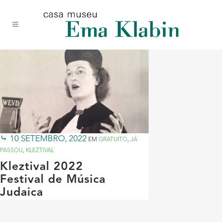
Acessar
Acessar
Mapa
o
a
do
conteúdo
navegação
site
10 SETEMBRO, 2022
EM
GRATUITO
,
JÁ
PASSOU
,
KLEZTIVAL
Kleztival 2022
Festival de Música
Judaica