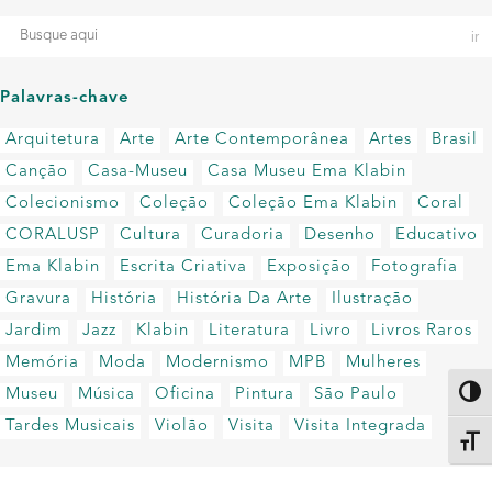
Palavras-chave
Arquitetura
Arte
Arte Contemporânea
Artes
Brasil
Canção
Casa-Museu
Casa Museu Ema Klabin
Colecionismo
Coleção
Coleção Ema Klabin
Coral
CORALUSP
Cultura
Curadoria
Desenho
Educativo
Ema Klabin
Escrita Criativa
Exposição
Fotografia
Gravura
História
História Da Arte
Ilustração
Jardim
Jazz
Klabin
Literatura
Livro
Livros Raros
Memória
Moda
Modernismo
MPB
Mulheres
Museu
Música
Oficina
Pintura
São Paulo
Altern
Tardes Musicais
Violão
Visita
Visita Integrada
Alter