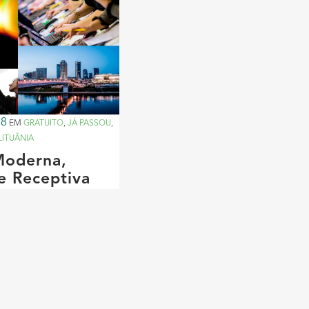
18
EM
GRATUITO
,
JÁ PASSOU
,
LITUÂNIA
 Moderna,
e Receptiva