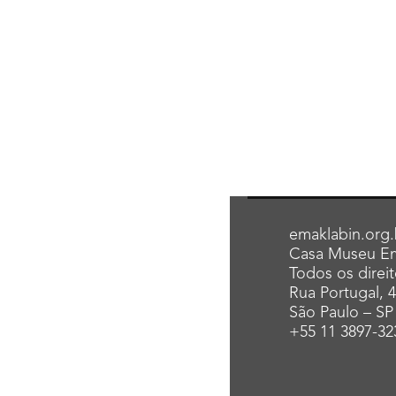
emaklabin.org.
Casa Museu Em
Todos os direi
Rua Portugal, 
São Paulo – SP
+55 11 3897-32