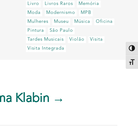
Livro
Livros Raros
Memória
Moda
Modernismo
MPB
Mulheres
Museu
Música
Oficina
Pintura
São Paulo
Tardes Musicais
Violão
Visita
Visita Integrada
Altern
Alter
ma Klabin →