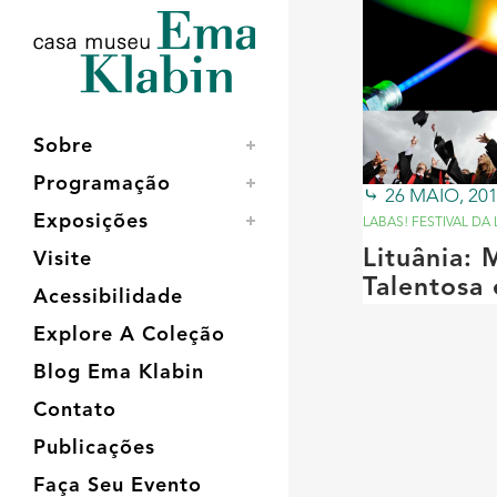
Acessar
Acessar
Mapa
o
a
do
conteúdo
navegação
site
Sobre
Programação
26 MAIO, 20
Exposições
LABAS! FESTIVAL DA 
Lituânia:
Visite
Talentosa 
Acessibilidade
Explore A Coleção
Blog Ema Klabin
Contato
Publicações
Faça Seu Evento