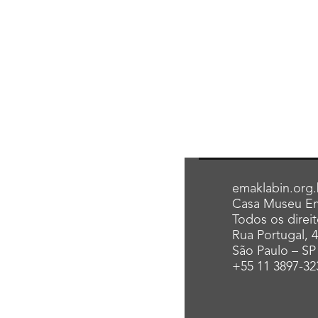
emaklabin.org.
Casa Museu Em
Todos os direi
Rua Portugal, 
São Paulo – SP
+55 11 3897-32