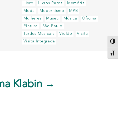
Livro
Livros Raros
Memória
Moda
Modernismo
MPB
Mulheres
Museu
Música
Oficina
Pintura
São Paulo
Tardes Musicais
Violão
Visita
Visita Integrada
Altern
Alter
ma Klabin →