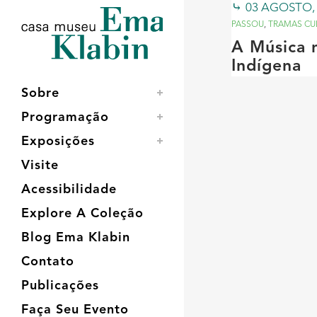
Acessar
Acessar
Mapa
03 AGOSTO,
o
a
do
PASSOU
,
TRAMAS CU
conteúdo
navegação
site
A Música 
Indígena
Sobre
Programação
Exposições
Visite
Acessibilidade
Explore A Coleção
Blog Ema Klabin
Contato
Publicações
Faça Seu Evento