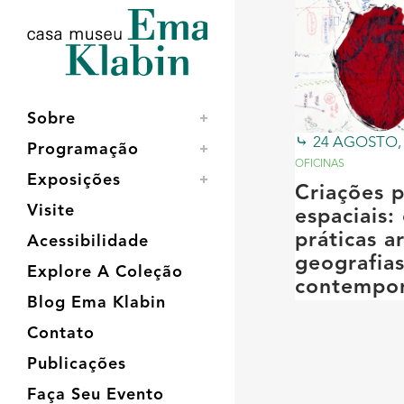
Acessar
Acessar
Mapa
o
a
do
conteúdo
navegação
site
Sobre
24 AGOSTO,
Programação
OFICINAS
Exposições
Criações p
Visite
espaciais:
práticas ar
Acessibilidade
geografia
Explore A Coleção
contempo
Blog Ema Klabin
Contato
Publicações
Faça Seu Evento