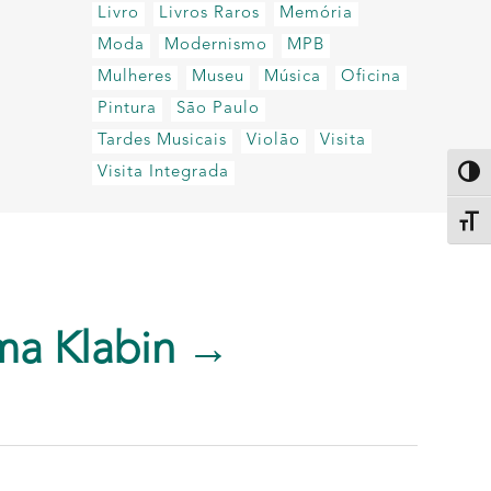
Livro
Livros Raros
Memória
Moda
Modernismo
MPB
Mulheres
Museu
Música
Oficina
Pintura
São Paulo
Tardes Musicais
Violão
Visita
Visita Integrada
Altern
Alter
ma Klabin →