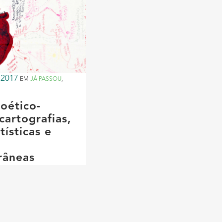
 2017
EM
JÁ PASSOU
,
oético-
 cartografias,
tísticas e
s
râneas