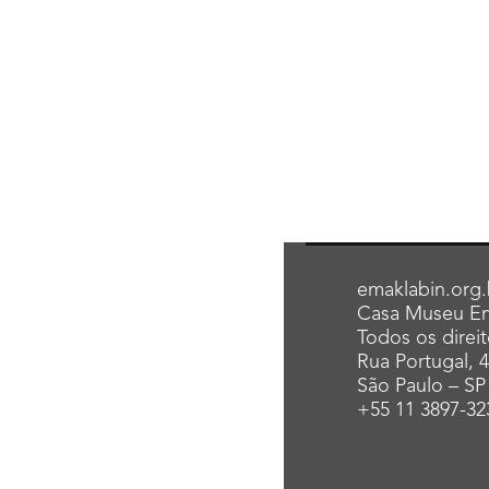
emaklabin.org.
Casa Museu Em
Todos os direi
Rua Portugal, 
São Paulo – SP
+55 11 3897-32