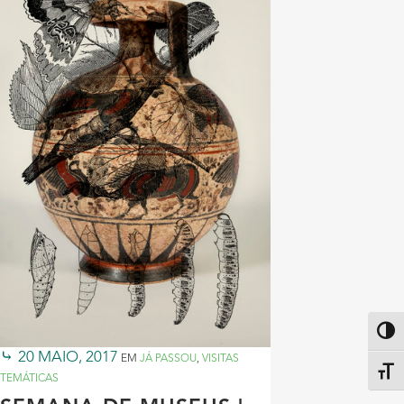
Altern
20 MAIO, 2017
EM
JÁ PASSOU
,
VISITAS
Alter
TEMÁTICAS