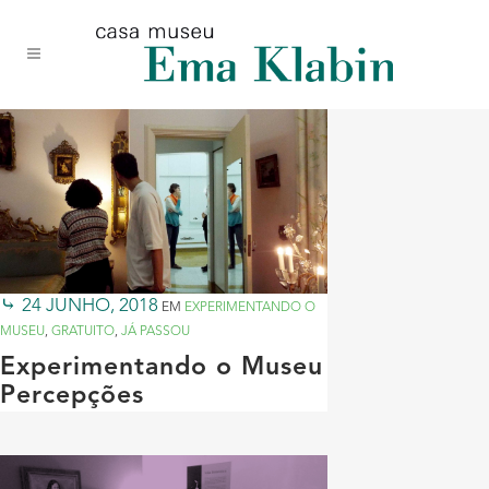
Acessar
Acessar
Mapa
o
a
do
conteúdo
navegação
site
24 JUNHO, 2018
EM
EXPERIMENTANDO O
MUSEU
,
GRATUITO
,
JÁ PASSOU
Experimentando o Museu
Percepções