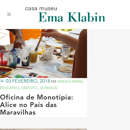
Acessar
Acessar
Mapa
o
a
do
conteúdo
navegação
site
03 FEVEREIRO, 2018
EM
AINDA É FÉRIAS
,
EDUCATIVO
,
GRATUITO
,
JÁ PASSOU
Oficina de Monotipia:
Alice no País das
Maravilhas