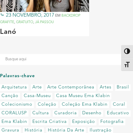
23 NOVEMBRO, 2017
EM
BACKDROP
GRAFITE
,
GRATUITO
,
JÁ PASSOU
Lanó
Altern
Alter
Palavras-chave
Arquitetura
Arte
Arte Contemporânea
Artes
Brasil
Canção
Casa-Museu
Casa Museu Ema Klabin
Colecionismo
Coleção
Coleção Ema Klabin
Coral
CORALUSP
Cultura
Curadoria
Desenho
Educativo
Ema Klabin
Escrita Criativa
Exposição
Fotografia
Gravura
História
História Da Arte
Ilustração