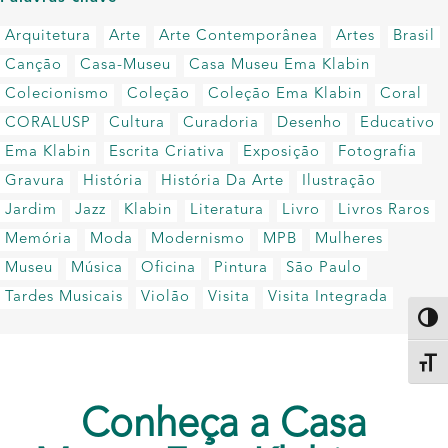
Arquitetura
Arte
Arte Contemporânea
Artes
Brasil
Canção
Casa-Museu
Casa Museu Ema Klabin
Colecionismo
Coleção
Coleção Ema Klabin
Coral
CORALUSP
Cultura
Curadoria
Desenho
Educativo
Ema Klabin
Escrita Criativa
Exposição
Fotografia
Gravura
História
História Da Arte
Ilustração
Jardim
Jazz
Klabin
Literatura
Livro
Livros Raros
Memória
Moda
Modernismo
MPB
Mulheres
Museu
Música
Oficina
Pintura
São Paulo
Tardes Musicais
Violão
Visita
Visita Integrada
Altern
Alter
Conheça a Casa