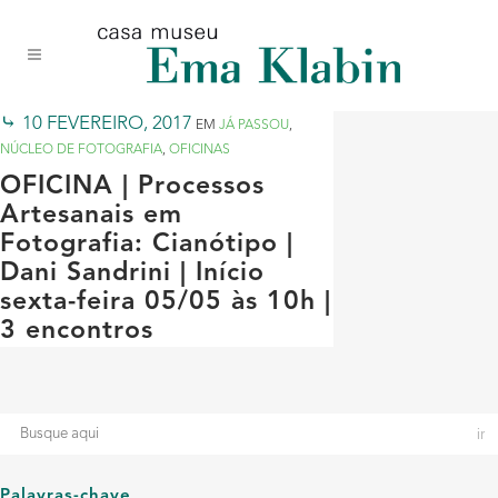
Acessar
Acessar
Mapa
o
a
do
conteúdo
navegação
site
10 FEVEREIRO, 2017
EM
JÁ PASSOU
,
NÚCLEO DE FOTOGRAFIA
,
OFICINAS
OFICINA | Processos
Artesanais em
Fotografia: Cianótipo |
Dani Sandrini | Início
sexta-feira 05/05 às 10h |
3 encontros
Palavras-chave