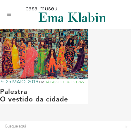
Acessar
Acessar
Mapa
o
a
do
conteúdo
navegação
site
25 MAIO, 2019
EM
JÁ PASSOU
,
PALESTRAS
Palestra
O vestido da cidade