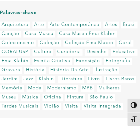
Palavras-chave
Arquitetura
Arte
Arte Contemporânea
Artes
Brasil
Canção
Casa-Museu
Casa Museu Ema Klabin
Colecionismo
Coleção
Coleção Ema Klabin
Coral
CORALUSP
Cultura
Curadoria
Desenho
Educativo
Ema Klabin
Escrita Criativa
Exposição
Fotografia
Gravura
História
História Da Arte
Ilustração
Jardim
Jazz
Klabin
Literatura
Livro
Livros Raros
Memória
Moda
Modernismo
MPB
Mulheres
Museu
Música
Oficina
Pintura
São Paulo
Tardes Musicais
Violão
Visita
Visita Integrada
Altern
Alter