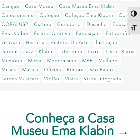
Canção
Casa-Museu
Casa Museu Ema Klabin
Altern
Colecionismo
Coleção
Coleção Ema Klabin
Coral
CORALUSP
Cultura
Curadoria
Desenho
Educativo
Alter
Ema Klabin
Escrita Criativa
Exposição
Fotografia
Gravura
História
História Da Arte
Ilustração
Jardim
Jazz
Klabin
Literatura
Livro
Livros Raros
Memória
Moda
Modernismo
MPB
Mulheres
Museu
Música
Oficina
Pintura
São Paulo
Tardes Musicais
Violão
Visita
Visita Integrada
Conheça a Casa
Museu Ema Klabin →