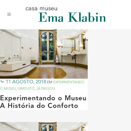
Acessar
Acessar
Mapa
o
a
do
conteúdo
navegação
site
11 AGOSTO, 2018
EM
EXPERIMENTANDO
O MUSEU
,
GRATUITO
,
JÁ PASSOU
Experimentando o Museu
A História do Conforto