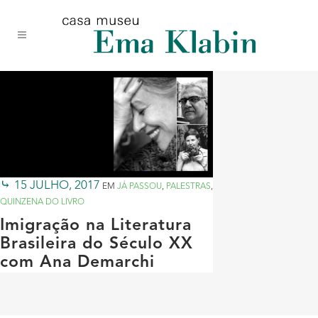
Acessar
Acessar
Mapa
o
a
do
conteúdo
navegação
site
15 JULHO, 2017
EM
JÁ PASSOU
,
PALESTRAS
,
QUINZENA DO LIVRO
Imigração na Literatura
Brasileira do Século XX
com Ana Demarchi