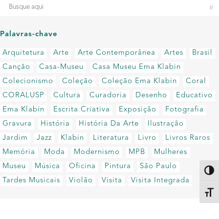
Palavras-chave
Arquitetura
Arte
Arte Contemporânea
Artes
Brasil
Canção
Casa-Museu
Casa Museu Ema Klabin
Colecionismo
Coleção
Coleção Ema Klabin
Coral
CORALUSP
Cultura
Curadoria
Desenho
Educativo
Ema Klabin
Escrita Criativa
Exposição
Fotografia
Gravura
História
História Da Arte
Ilustração
Jardim
Jazz
Klabin
Literatura
Livro
Livros Raros
Memória
Moda
Modernismo
MPB
Mulheres
Museu
Música
Oficina
Pintura
São Paulo
Altern
Tardes Musicais
Violão
Visita
Visita Integrada
Alter