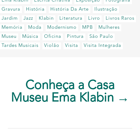
Ema Klabin
Escrita Criativa
Exposição
Fotografia
Gravura
História
História Da Arte
Ilustração
Jardim
Jazz
Klabin
Literatura
Livro
Livros Raros
Memória
Moda
Modernismo
MPB
Mulheres
Museu
Música
Oficina
Pintura
São Paulo
Tardes Musicais
Violão
Visita
Visita Integrada
Conheça a Casa
Museu Ema Klabin →