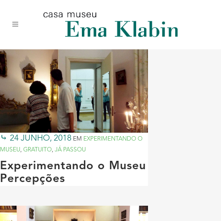
Acessar
Acessar
Mapa
o
a
do
conteúdo
navegação
site
24 JUNHO, 2018
EM
EXPERIMENTANDO O
MUSEU
,
GRATUITO
,
JÁ PASSOU
Experimentando o Museu
Percepções