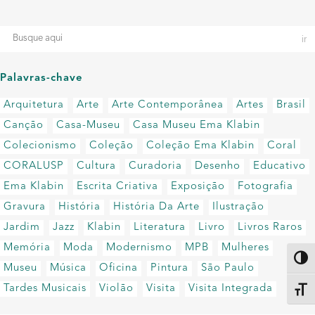
Palavras-chave
Arquitetura
Arte
Arte Contemporânea
Artes
Brasil
Canção
Casa-Museu
Casa Museu Ema Klabin
Colecionismo
Coleção
Coleção Ema Klabin
Coral
CORALUSP
Cultura
Curadoria
Desenho
Educativo
Ema Klabin
Escrita Criativa
Exposição
Fotografia
Gravura
História
História Da Arte
Ilustração
Jardim
Jazz
Klabin
Literatura
Livro
Livros Raros
Memória
Moda
Modernismo
MPB
Mulheres
Altern
Museu
Música
Oficina
Pintura
São Paulo
Tardes Musicais
Violão
Visita
Visita Integrada
Alter