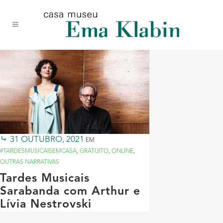
Acessar
Acessar
Mapa
o
a
do
conteúdo
navegação
site
31 OUTUBRO, 2021
EM
#TARDESMUSICAISEMCASA
,
GRATUITO
,
ONLINE
,
OUTRAS NARRATIVAS
Tardes Musicais
Sarabanda com Arthur e
Lívia Nestrovski