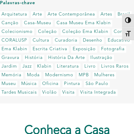
Palavras-chave
Arquitetura
Arte
Arte Contemporânea
Artes
Brasil
Altern
Canção
Casa-Museu
Casa Museu Ema Klabin
Colecionismo
Coleção
Coleção Ema Klabin
Coral
Alter
CORALUSP
Cultura
Curadoria
Desenho
Educativo
Ema Klabin
Escrita Criativa
Exposição
Fotografia
Gravura
História
História Da Arte
Ilustração
Jardim
Jazz
Klabin
Literatura
Livro
Livros Raros
Memória
Moda
Modernismo
MPB
Mulheres
Museu
Música
Oficina
Pintura
São Paulo
Tardes Musicais
Violão
Visita
Visita Integrada
Conheça a Casa