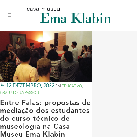
Acessar
Acessar
Mapa
o
a
do
conteúdo
navegação
site
12 DEZEMBRO, 2022
EM
EDUCATIVO
,
GRATUITO
,
JÁ PASSOU
Entre Falas: propostas de
mediação dos estudantes
do curso técnico de
museologia na Casa
Museu Ema Klabin