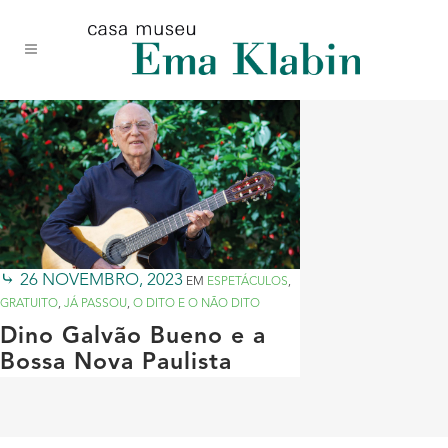
Acessar
Acessar
Mapa
o
a
do
conteúdo
navegação
site
26 NOVEMBRO, 2023
EM
ESPETÁCULOS
,
GRATUITO
,
JÁ PASSOU
,
O DITO E O NÃO DITO
Dino Galvão Bueno e a
Bossa Nova Paulista