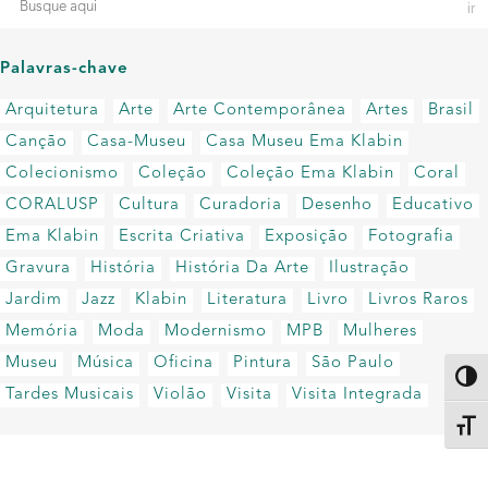
Palavras-chave
Arquitetura
Arte
Arte Contemporânea
Artes
Brasil
Canção
Casa-Museu
Casa Museu Ema Klabin
Colecionismo
Coleção
Coleção Ema Klabin
Coral
CORALUSP
Cultura
Curadoria
Desenho
Educativo
Ema Klabin
Escrita Criativa
Exposição
Fotografia
Gravura
História
História Da Arte
Ilustração
Jardim
Jazz
Klabin
Literatura
Livro
Livros Raros
Memória
Moda
Modernismo
MPB
Mulheres
Museu
Música
Oficina
Pintura
São Paulo
Altern
Tardes Musicais
Violão
Visita
Visita Integrada
Alter