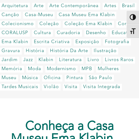
Arquitetura
Arte
Arte Contemporânea
Artes
Brasil
Canção
Casa-Museu
Casa Museu Ema Klabin
Altern
Colecionismo
Coleção
Coleção Ema Klabin
Coral
Alter
CORALUSP
Cultura
Curadoria
Desenho
Educativo
Ema Klabin
Escrita Criativa
Exposição
Fotografia
Gravura
História
História Da Arte
Ilustração
Jardim
Jazz
Klabin
Literatura
Livro
Livros Raros
Memória
Moda
Modernismo
MPB
Mulheres
Museu
Música
Oficina
Pintura
São Paulo
Tardes Musicais
Violão
Visita
Visita Integrada
Conheça a Casa