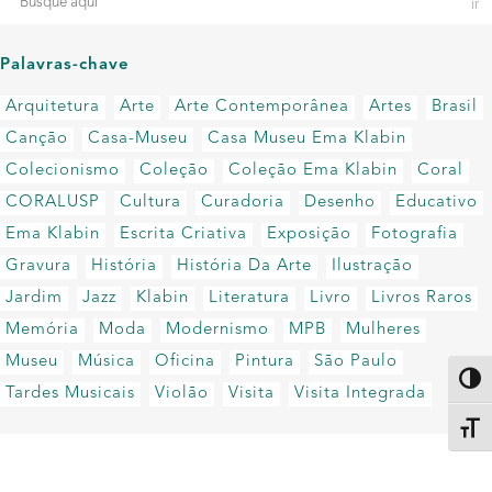
Palavras-chave
Arquitetura
Arte
Arte Contemporânea
Artes
Brasil
Canção
Casa-Museu
Casa Museu Ema Klabin
Colecionismo
Coleção
Coleção Ema Klabin
Coral
CORALUSP
Cultura
Curadoria
Desenho
Educativo
Ema Klabin
Escrita Criativa
Exposição
Fotografia
Gravura
História
História Da Arte
Ilustração
Jardim
Jazz
Klabin
Literatura
Livro
Livros Raros
Memória
Moda
Modernismo
MPB
Mulheres
Museu
Música
Oficina
Pintura
São Paulo
Altern
Tardes Musicais
Violão
Visita
Visita Integrada
Alter