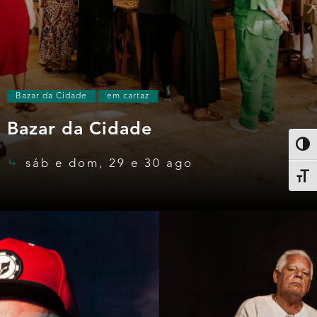
Bazar da Cidade
em cartaz
Bazar da Cidade
Altern
sáb e dom, 29 e 30 ago
Alter