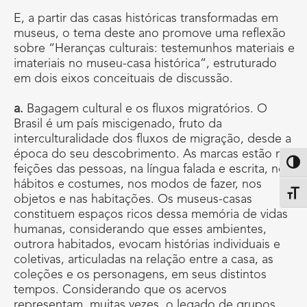
E, a partir das casas históricas transformadas em
museus, o tema deste ano promove uma reflexão
sobre “Heranças culturais: testemunhos materiais e
imateriais no museu-casa histórica”, estruturado
em dois eixos conceituais de discussão.
a.
Bagagem cultural e os fluxos migratórios. O
Brasil é um país miscigenado, fruto da
interculturalidade dos fluxos de migração, desde a
época do seu descobrimento. As marcas estão nas
Altern
feições das pessoas, na língua falada e escrita, nos
hábitos e costumes, nos modos de fazer, nos
Alter
objetos e nas habitações. Os museus-casas
constituem espaços ricos dessa memória de vidas
humanas, considerando que esses ambientes,
outrora habitados, evocam histórias individuais e
coletivas, articuladas na relação entre a casa, as
coleções e os personagens, em seus distintos
tempos. Considerando que os acervos
representam, muitas vezes, o legado de grupos