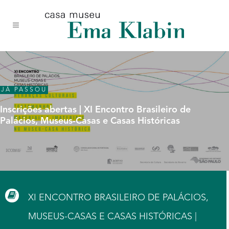
Acessar
Acessar
Mapa
o
a
do
conteúdo
navegação
site
JÁ PASSOU
Inscrições abertas | XI Encontro Brasileiro de
Palácios, Museus-Casas e Casas Históricas
XI ENCONTRO BRASILEIRO DE PALÁCIOS,
MUSEUS-CASAS E CASAS HISTÓRICAS |