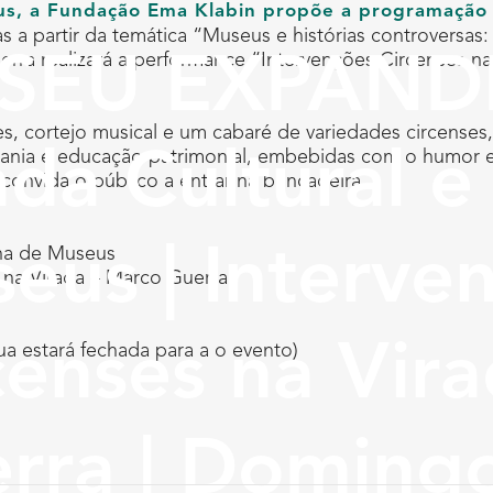
s, a Fundação Ema Klabin propõe a programação
as a partir da temática “Museus e histórias controversas
erra realizará a performance “Intervenções Circenses n
SEU EXPANDI
, cortejo musical e um cabaré de variedades circenses, 
ania e educação patrimonial, embebidas com o humor e a
ada Cultural 
 convida o público a entrar na brincadeira.
eus | Interve
ana de Museus
 na Virada – Marco Guerra
censes na Vir
rua estará fechada para a o evento)
rra | Domingo