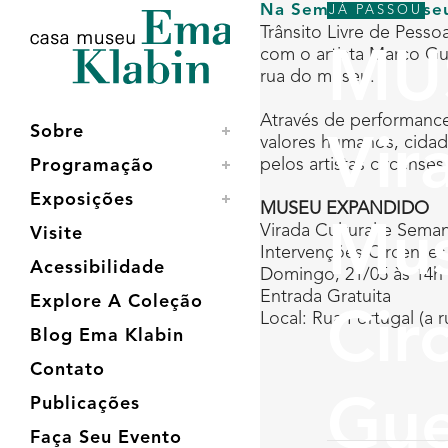
Acessar
Acessar
Mapa
Na Semana de Museu
JÁ PASSOU
o
a
do
Trânsito Livre de Pesso
conteúdo
navegação
site
com o artista Marco Gu
MU
rua do museu.
Através de performances
Sobre
valores humanos, cidad
Vir
pelos artistas circenses
Programação
Exposições
MUSEU EXPANDIDO
Mus
Virada Cultural e Sem
Visite
Intervenções Circenses
Acessibilidade
Domingo, 21/05 às 14h
Entrada Gratuita
Explore A Coleção
Cir
Local: Rua Portugal (a 
Blog Ema Klabin
Contato
Publicações
Gue
Faça Seu Evento