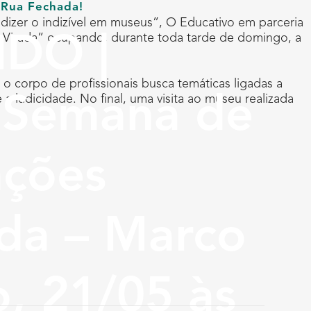
 Rua Fechada!
: dizer o indizível em museus”, O Educativo em parceria
a Virada” ocupando, durante toda tarde de domingo, a
DO |
o corpo de profissionais busca temáticas ligadas a
 ludicidade. No final, uma visita ao museu realizada
e Semana de
nções
ada – Marco
, 21/05 às