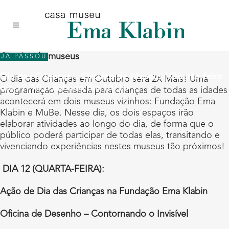
Acessar
Acessar
Mapa
o
a
do
conteúdo
navegação
site
Circuito de museus
JÁ PASSOU
Dia das Crianças – Circuito de Museus | Quarta-feira
O dia das Crianças em Outubro será 2X Mais! Uma
dia 12/10 e Sábado dia 15/10
programação pensada para crianças de todas as idades
acontecerá em dois museus vizinhos: Fundação Ema
Klabin e MuBe. Nesse dia, os dois espaços irão
elaborar atividades ao longo do dia, de forma que o
público poderá participar de todas elas, transitando e
vivenciando experiências nestes museus tão próximos!
DIA 12 (QUARTA-FEIRA):
Ação de Dia das Crianças na Fundação Ema Klabin
Oficina de Desenho – Contornando o Invisível