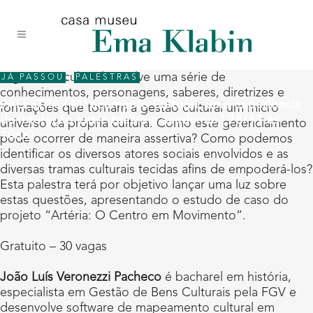
Acessar
Acessar
Mapa
o
a
do
conteúdo
navegação
site
A gerência cultural envolve uma série de
JÁ PASSOU
,
PALESTRAS
conhecimentos, personagens, saberes, diretrizes e
PALESTRA | Mapeamento Cultural, uma experiência
formações que tornam a gestão cultural um micro
de interação entre teatro e academia | 28/11 às
universo da própria cultura. Como este gerenciamento
10:00
pode ocorrer de maneira assertiva? Como podemos
identificar os diversos atores sociais envolvidos e as
diversas tramas culturais tecidas afins de empoderá-los?
Esta palestra terá por objetivo lançar uma luz sobre
estas questões, apresentando o estudo de caso do
projeto “Artéria: O Centro em Movimento”.
Gratuito – 30 vagas
João Luís Veronezzi Pacheco
é bacharel em história,
especialista em Gestão de Bens Culturais pela FGV e
desenvolve software de mapeamento cultural em