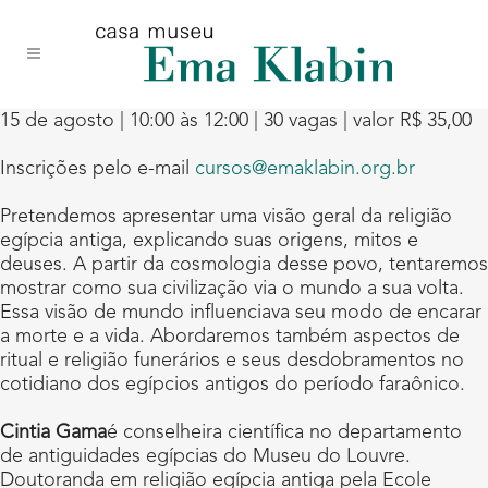
Acessar
Acessar
Mapa
o
a
do
conteúdo
navegação
site
15 de agosto | 10:00 às 12:00 | 30 vagas | valor R$ 35,00
Inscrições pelo e-mail
cursos@emaklabin.org.br
Pretendemos apresentar uma visão geral da religião
egípcia antiga, explicando suas origens, mitos e
deuses. A partir da cosmologia desse povo, tentaremos
mostrar como sua civilização via o mundo a sua volta.
Essa visão de mundo influenciava seu modo de encarar
a morte e a vida. Abordaremos também aspectos de
ritual e religião funerários e seus desdobramentos no
cotidiano dos egípcios antigos do período faraônico.
Cintia Gama
é conselheira científica no departamento
de antiguidades egípcias do Museu do Louvre.
Doutoranda em religião egípcia antiga pela Ecole